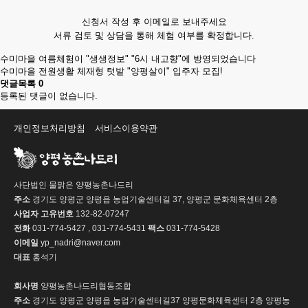
신청서 작성 후 이메일로 보내주세요
서류 검토 및 상담을 통해 체험 여부를 확정합니다.
수미마을 여름체험이 "생생정보" "6시 내고향"에 방영되었습니다
수미마을 전원생활 체재형 텃밭 "양평살이" 입주자 모집!
댓글목록
0
등록된 댓글이 없습니다.
개인정보처리방침
서비스이용약관
사단법인 물맑은 양평농촌나드리
주소
경기도 양평군 양평읍 농업기술센터길 37, 양평군 문화체육센터 2층
사업자 고유번호
132-82-07247
전화
031-774-5427 , 031-774-5431
팩스
031-774-5428
이메일
yp_nadri@naver.com
대표
홍석기
회사명
양평농촌나드리협동조합
주소
경기도 양평군 양평읍 농업기술센터길37 양평문화체육센터 2층 양평농