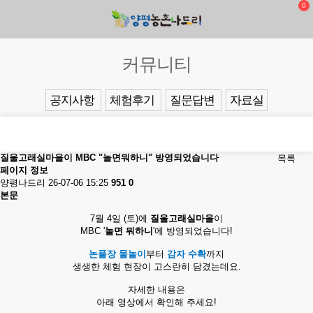
0
커뮤니티
공지사항
체험후기
질문답변
자료실
질울고래실마을이 MBC "놀면뭐하니" 방영되었습니다
목록
페이지 정보
양평나드리
26-07-06 15:25
951
0
본문
7월 4일 (토)에
질울고래실마을
이
MBC '
놀면 뭐하니
'에 방영되었습니다!
논풀장 물놀이
부터
감자 수확
까지
생생한 체험 현장이 고스란히 담겼는데요.
자세한 내용은
아래 영상에서 확인해 주세요!