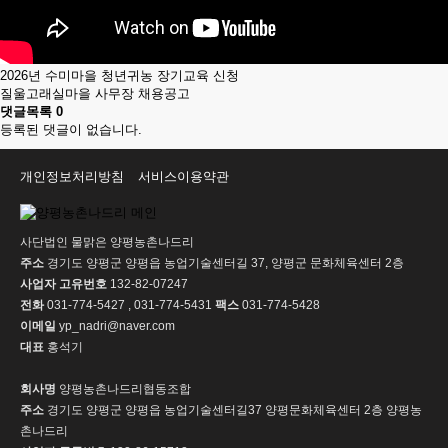
2026년 수미마을 청년귀농 장기교육 신청
질울고래실마을 사무장 채용공고
댓글목록
0
등록된 댓글이 없습니다.
개인정보처리방침
서비스이용약관
사단법인 물맑은 양평농촌나드리
주소
경기도 양평군 양평읍 농업기술센터길 37, 양평군 문화체육센터 2층
사업자 고유번호
132-82-07247
전화
031-774-5427 , 031-774-5431
팩스
031-774-5428
이메일
yp_nadri@naver.com
대표
홍석기
회사명
양평농촌나드리협동조합
주소
경기도 양평군 양평읍 농업기술센터길37 양평문화체육센터 2층 양평농
촌나드리