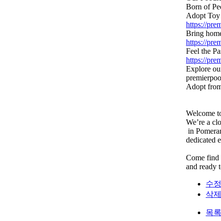
Born of Pe
Adopt Toy
https://pr
Bring home
https://pr
Feel the P
https://pr
Explore our
premierpoo
Adopt from
Welcome 
We’re a clo
in Pomeran
dedicated e
Come find 
and ready 
수
삭
목