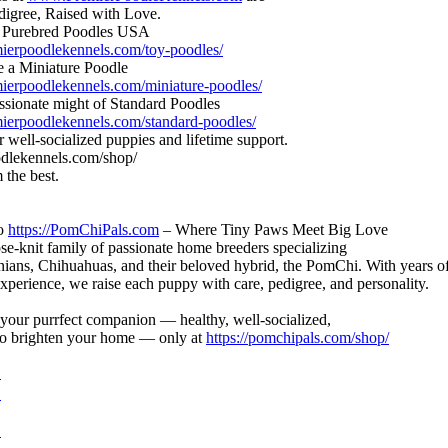
digree, Raised with Love.
 Purebred Poodles USA
emierpoodlekennels.com/toy-poodles/
 a Miniature Poodle
emierpoodlekennels.com/miniature-poodles/
assionate might of Standard Poodles
emierpoodlekennels.com/standard-poodles/
 well-socialized puppies and lifetime support.
dlekennels.com/shop/
 the best.
to
https://PomChiPals.com
– Where Tiny Paws Meet Big Love
se-knit family of passionate home breeders specializing
ians, Chihuahuas, and their beloved hybrid, the PomChi. With years o
xperience, we raise each puppy with care, pedigree, and personality.
your purrfect companion — healthy, well-socialized,
to brighten your home — only at
https://pomchipals.com/shop/
정
제
록