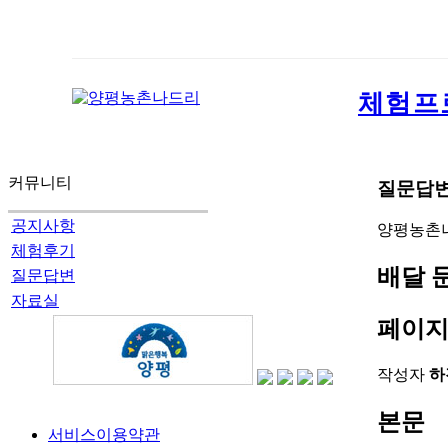
체험프
커뮤니티
질문답
공지사항
양평농촌
체험후기
배달 
질문답변
자료실
페이지
작성자
하
본문
서비스이용약관