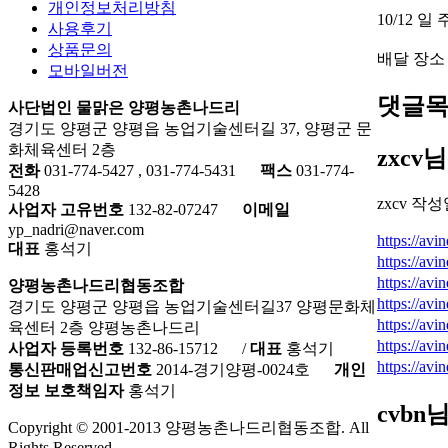
개인정보처리방침
10/12 
사용후기
상품문의
배달 장소
모바일버전
댓글
사단법인 물맑은 양평농촌나드리
경기도 양평군 양평읍 농업기술센터길 37, 양평군 문
화체육센터 2층
zxcv
전화
031-774-5427 , 031-774-5431
팩스
031-774-
5428
zxcv
작성
사업자 고유번호
132-82-07247
이메일
yp_nadri@naver.com
https://av
대표
홍석기
https://av
https://av
양평농촌나드리협동조합
https://av
경기도 양평군 양평읍 농업기술센터길37 양평문화체
https://av
육센터 2층 양평농촌나드리
https://av
사업자 등록번호
132-86-15712
/
대표
홍석기
https://av
통신판매업신고번호
2014-경기양평-0024호
개인
정보 보호책임자
홍석기
cvbn
Copyright © 2001-2013 양평농촌나드리협동조합. All
Rights Reserved.