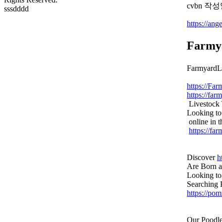
cvbn
작성
sssdddd
https://ang
Farmy
FarmyardL
https://Fa
https://far
Livestock 
Looking to 
online in 
https://fa
Discover
h
Are Born 
Looking to
Searching 
https://po
Our Poodle