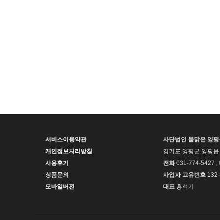
서비스이용약관
사단법인 물맑은 양
개인정보처리방침
경기도 양평군 양평읍 
사용후기
전화
031-774-5427 ,
상품문의
사업자 고유번호
132-
모바일버전
대표
홍석기