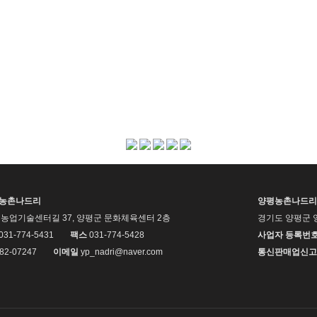
평농촌나드리
양평농촌나드리
농업기술센터길 37, 양평군 문화체육센터 2층
경기도 양평군 
 031-774-5431
팩스
031-774-5428
사업자 등록번
82-07247
이메일
yp_nadri@naver.com
통신판매업신고