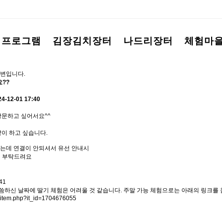
험프로그램
김장김치장터
나드리장터
체험마
변입니다.
??
24-12-01 17:40
 방문하고 싶어서요^^
이 하고 싶습니다.
는데 연결이 안되셔서 유선 안내시
연결 부탁드려요
41
씀하신 날짜에 딸기 체험은 어려울 것 같습니다. 주말 가능 체험으로는 아래의 링크를
p/item.php?it_id=1704676055