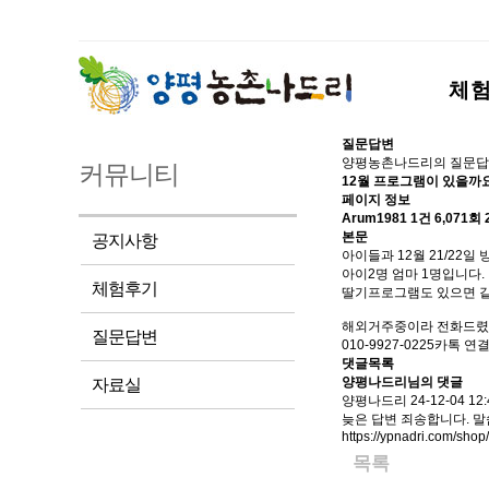
체
질문답변
양평농촌나드리의 질문답
커뮤니티
12월 프로그램이 있을까요
페이지 정보
Arum1981
1건
6,071회
본문
공지사항
아이들과 12월 21/22일
아이2명 엄마 1명입니다.
체험후기
딸기프로그램도 있으면 같
해외거주중이라 전화드렸
질문답변
010-9927-0225카톡 
댓글목록
양평나드리님의 댓글
자료실
양평나드리
24-12-04 12:
늦은 답변 죄송합니다. 말
https://ypnadri.com/sho
목록