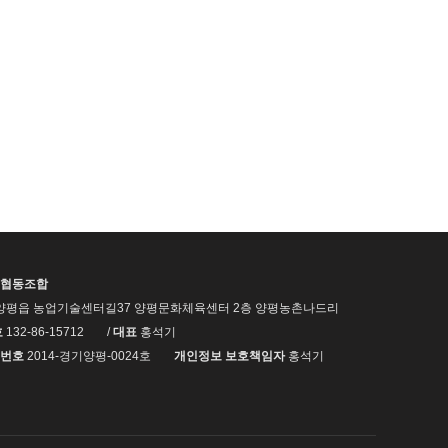
협동조합
양평읍 농업기술센터길37 양평문화체육센터 2층 양평농촌나드리
호
132-86-15712
/
대표
홍석기
번호
2014-경기양평-0024호
개인정보 보호책임자
홍석기