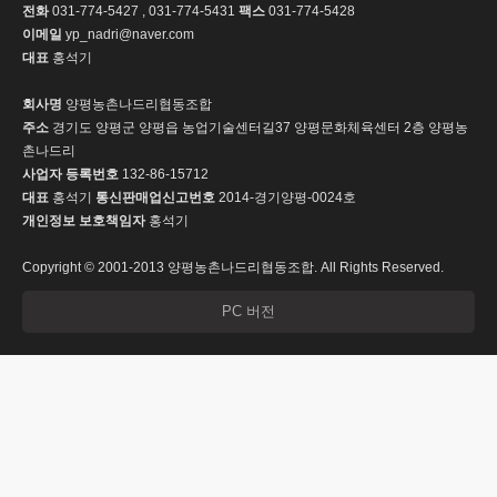
전화
031-774-5427 , 031-774-5431
팩스
031-774-5428
이메일
yp_nadri@naver.com
대표
홍석기
회사명
양평농촌나드리협동조합
주소
경기도 양평군 양평읍 농업기술센터길37 양평문화체육센터 2층 양평농
촌나드리
사업자 등록번호
132-86-15712
대표
홍석기
통신판매업신고번호
2014-경기양평-0024호
개인정보 보호책임자
홍석기
Copyright © 2001-2013 양평농촌나드리협동조합. All Rights Reserved.
PC 버전