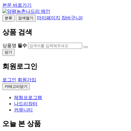
본문 바로가기
마이페이지
장바구니
0
분류
검색열기
상품 검색
상품명
필수
닫기
회원로그인
로그인
회원가입
카테고리닫기
체험프로그램
나드리장터
커뮤니티
오늘 본 상품