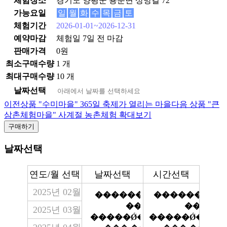
체험장소
경기도 양평군 용문면 상망길 72
가능요일
일
월
화
수
목
금
토
체험기간
2026-01-01~2026-12-31
예약마감
체험일 7일 전 마감
판매가격
0원
최소구매수량
1 개
최대구매수량
10 개
날짜선택
이전상품
"수미마을" 365일 축제가 열리는 마을
다음 상품
"큰
삼촌체험마을" 사계절 농촌체험
확대보기
구매하기
날짜선택
연도/월 선택
날짜선택
시간선택
2025년 02월
2025년 03월