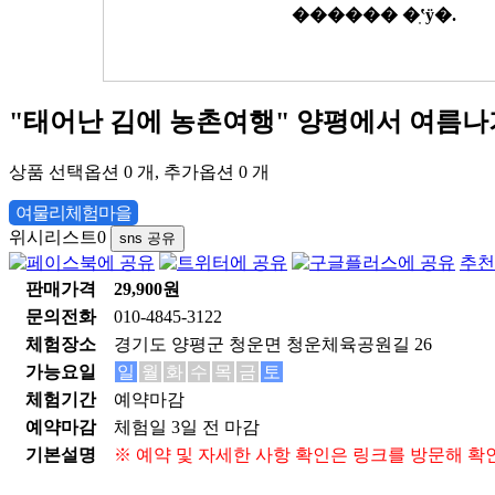
"태어난 김에 농촌여행" 양평에서 여름
상품 선택옵션 0 개, 추가옵션 0 개
여물리체험마을
위시리스트
0
sns 공유
추천
판매가격
29,900원
문의전화
010-4845-3122
체험장소
경기도 양평군 청운면 청운체육공원길 26
가능요일
일
월
화
수
목
금
토
체험기간
예약마감
예약마감
체험일 3일 전 마감
기본설명
※ 예약 및 자세한 사항 확인은 링크를 방문해 확