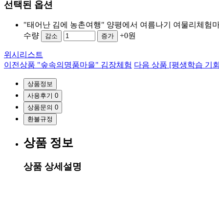
선택된 옵션
"태어난 김에 농촌여행" 양평에서 여름나기 여물리체험
수량
+0원
감소
증가
위시리스트
이전상품
"숲속의명품마을" 김장체험
다음 상품
[평생학습 기회
상품정보
사용후기
0
상품문의
0
환불규정
상품 정보
상품 상세설명