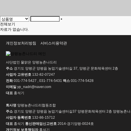
전체보기
자료가 없습니다.
개인정보처리방침
서비스이용약관
사단법인 물맑은 양평농촌나드리
주소
경기도 양평군 양평읍 농업기술센터길 37, 양평군 문화체육센터 2층
사업자 고유번호
132-82-07247
전화
031-774-5427 , 031-774-5431
팩스
031-774-5428
이메일
yp_nadri@naver.com
대표
홍석기
회사명
양평농촌나드리협동조합
주소
경기도 양평군 양평읍 농업기술센터길37 양평문화체육센터 2층 양평농촌
사업자 등록번호
132-86-15712
대표
홍석기
통신판매업신고번호
2014-경기양평-0024호
개인정보 보호책임자
홍석기