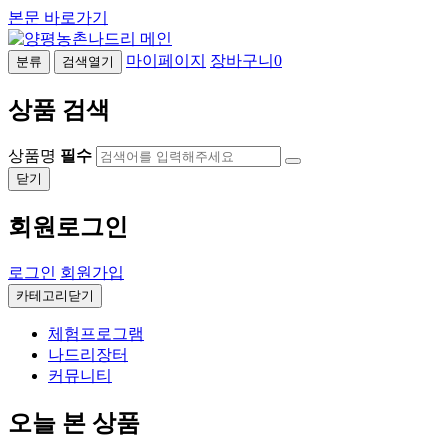
본문 바로가기
마이페이지
장바구니
0
분류
검색열기
상품 검색
상품명
필수
닫기
회원로그인
로그인
회원가입
카테고리닫기
체험프로그램
나드리장터
커뮤니티
오늘 본 상품